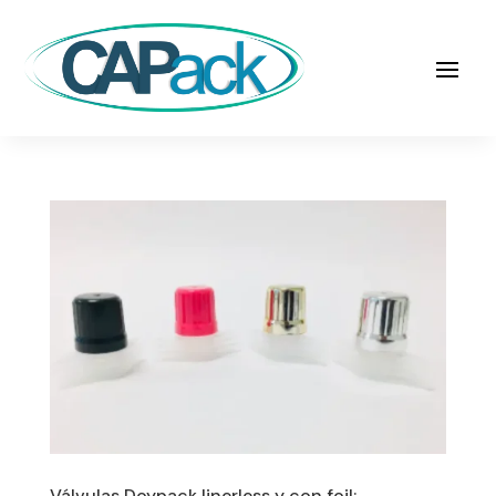
Válvulas Doypack linerless y con foil: