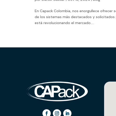
En Capack Colombia, nos enorgullece ofrecer s
de los sistemas más destacados y solicitados p
está revolucionando el mercado....