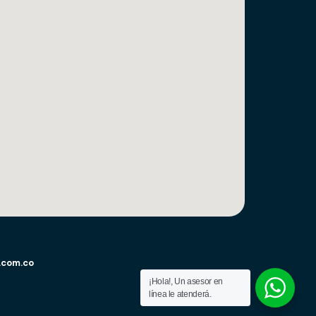
.com.co
¡Hola!, Un asesor en
línea le atenderá.