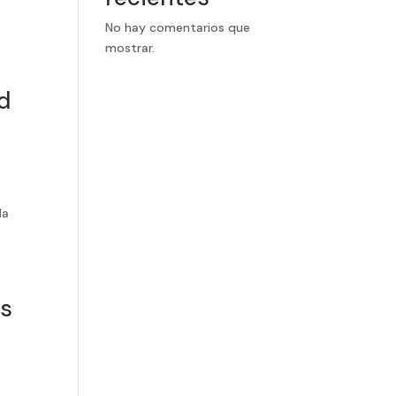
No hay comentarios que
mostrar.
d
la
es