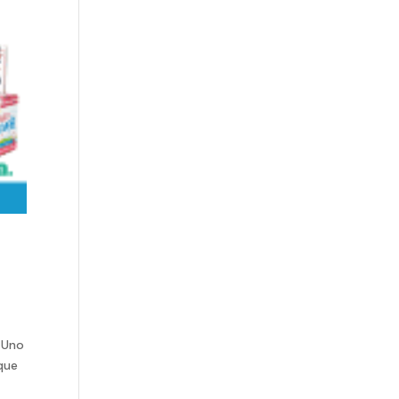
 Uno
 que